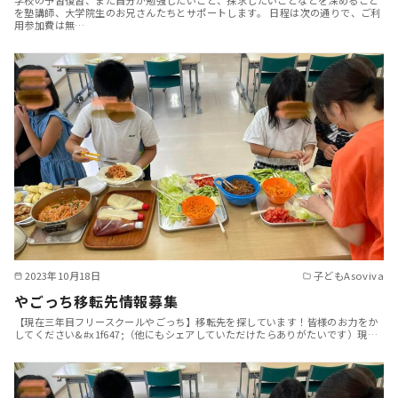
を塾講師、大学院生のお兄さんたちとサポートします。 日程は次の通りで、ご利
用参加費は無…
2023年10月18日
子どもAsoviva
やごっち移転先情報募集
【現在三年目フリースクールやごっち】移転先を探しています！皆様のお力をか
してください&#x1f647;（他にもシェアしていただけたらありがたいです）現…