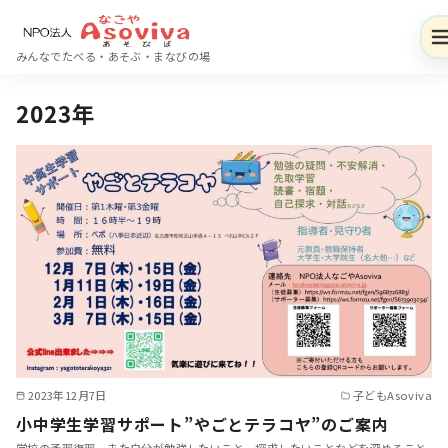
コ
ン
みんなでたべる・あそぶ・まなびの場
テ
ン
2023年
ツ
へ
移
動
2023年12月7日
子どもAsoviva
小中学生学習サポート”やごとテラコヤ”のご案内
学校の予習復習、また自分が勉強したいこと、探求したいことなどを深めること