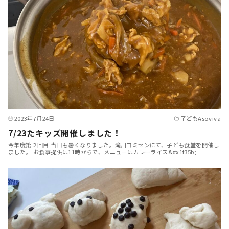
2023年7月24日
子どもAsoviva
7/23たキッズ開催しました！
今年度第２回目 当日も暑くなりました。滝川コミセンにて、子ども食堂を開催し
ました。 お食事提供は11時からで、メニューはカレーライス&#x1f35b;…