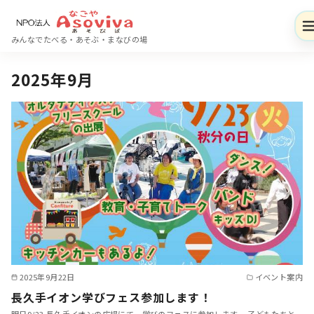
コ
ン
みんなでたべる・あそぶ・まなびの場
テ
ン
2025年9月
ツ
へ
移
動
2025年9月22日
イベント案内
長久手イオン学びフェス参加します！
明日9/23 長久手イオンの広場にて 学びのフェスに参加します。 子どもたちと