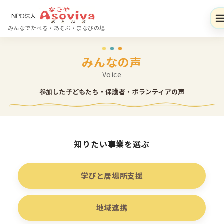
コ
ン
みんなでたべる・あそぶ・まなびの場
テ
ン
みんなの声
ツ
へ
移
参加した子どもたち・保護者・ボランティアの声
動
知りたい事業を選ぶ
学びと居場所支援
地域連携