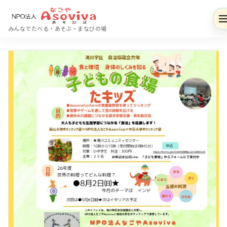
コ
ン
みんなでたべる・あそぶ・まなびの場
テ
ン
ツ
へ
移
動