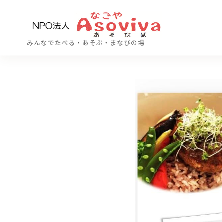
コ
ン
テ
みんなでたべる・あそぶ・まなびの場
ン
ツ
へ
移
動