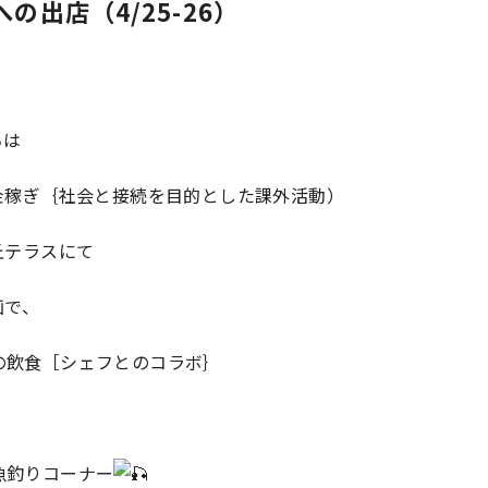
eへの出店（4/25-26）
ちは
金稼ぎ｛社会と接続を目的とした課外活動）
丘テラスにて
画で、
の飲食［シェフとのコラボ｝
魚釣りコーナー