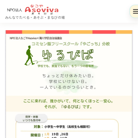
コ
ン
みんなでたべる・あそぶ・まなびの場
テ
ン
ツ
へ
移
動