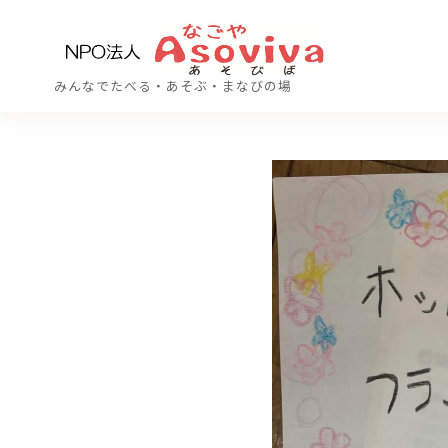
コ
ン
テ
みんなでたべる・あそぶ・まなびの場
ン
ツ
へ
移
動