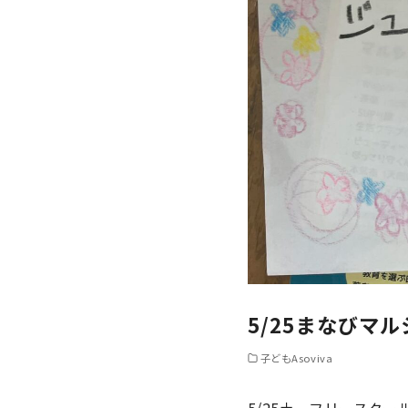
5/25まなびマ
子どもAsoviva
5/25土 フリースク