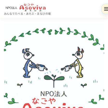
コ
ン
みんなでたべる・あそぶ・まなびの場
テ
ン
ツ
へ
移
動