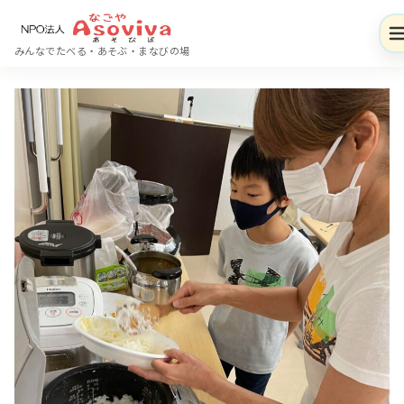
コ
ン
みんなでたべる・あそぶ・まなびの場
テ
ン
ツ
へ
移
動