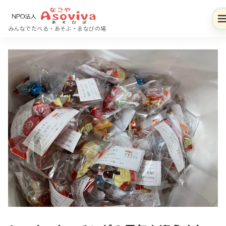
コ
ン
みんなでたべる・あそぶ・まなびの場
テ
ン
ツ
へ
移
動